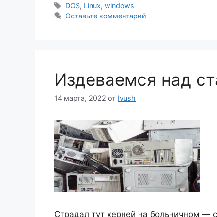
Метки
DOS
,
Linux
,
windows
Оставьте комментарий
Издеваемся над с
14 марта, 2022
от
Ivush
Страдал тут херней на больничном — с