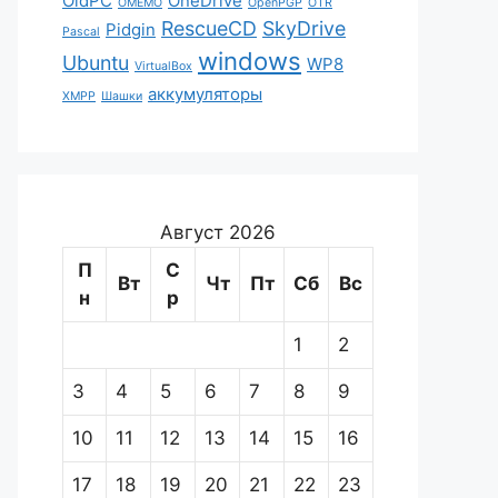
OldPC
OneDrive
OMEMO
OpenPGP
OTR
RescueCD
SkyDrive
Pidgin
Pascal
windows
Ubuntu
WP8
VirtualBox
аккумуляторы
XMPP
Шашки
Август 2026
П
С
Вт
Чт
Пт
Сб
Вс
н
р
1
2
3
4
5
6
7
8
9
10
11
12
13
14
15
16
17
18
19
20
21
22
23