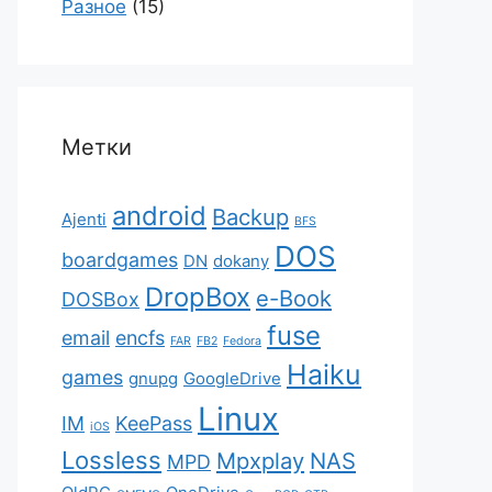
Разное
(15)
Метки
android
Backup
Ajenti
BFS
DOS
boardgames
DN
dokany
DropBox
e-Book
DOSBox
fuse
email
encfs
FAR
FB2
Fedora
Haiku
games
gnupg
GoogleDrive
Linux
IM
KeePass
iOS
Lossless
Mpxplay
NAS
MPD