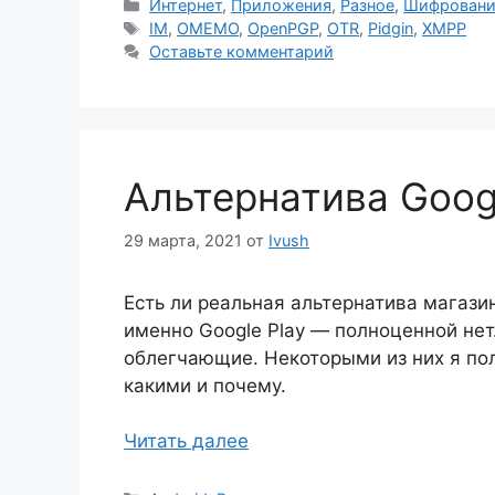
Рубрики
Интернет
,
Приложения
,
Разное
,
Шифровани
Метки
IM
,
OMEMO
,
OpenPGP
,
OTR
,
Pidgin
,
XMPP
Оставьте комментарий
Альтернатива Googl
29 марта, 2021
от
Ivush
Есть ли реальная альтернатива магазин
именно Google Play — полноценной нет
облегчающие. Некоторыми из них я пол
какими и почему.
Читать далее