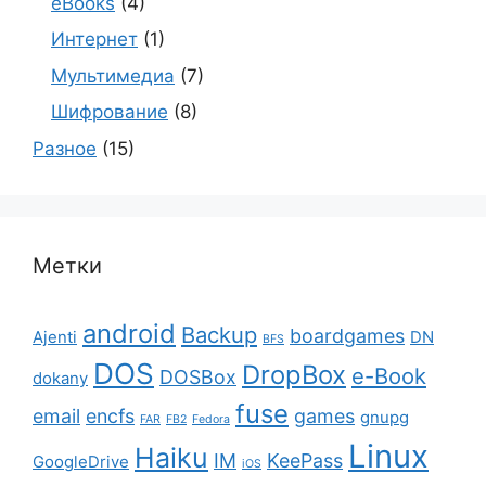
eBooks
(4)
Интернет
(1)
Мультимедиа
(7)
Шифрование
(8)
Разное
(15)
Метки
android
Backup
boardgames
Ajenti
DN
BFS
DOS
DropBox
e-Book
DOSBox
dokany
fuse
email
encfs
games
gnupg
FAR
FB2
Fedora
Linux
Haiku
IM
KeePass
GoogleDrive
iOS