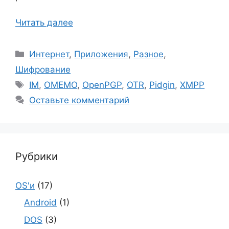
Читать далее
Рубрики
Интернет
,
Приложения
,
Разное
,
Шифрование
Метки
IM
,
OMEMO
,
OpenPGP
,
OTR
,
Pidgin
,
XMPP
Оставьте комментарий
Рубрики
OS'и
(17)
Android
(1)
DOS
(3)