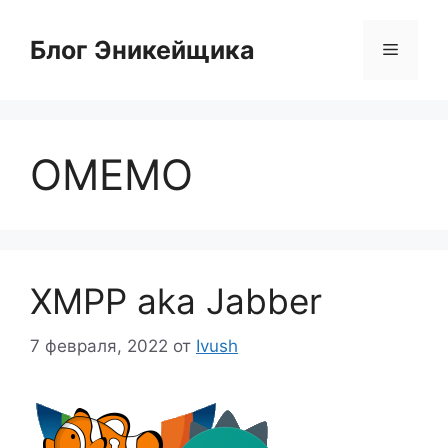
Перейти
к
Блог Эникейщика
Меню
содержимому
OMEMO
XMPP aka Jabber
7 февраля, 2022
от
Ivush