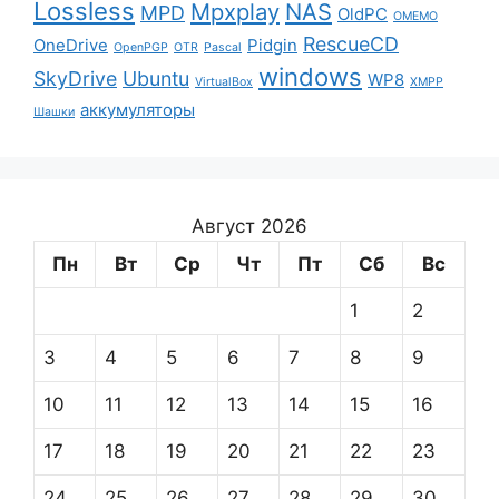
Lossless
Mpxplay
NAS
MPD
OldPC
OMEMO
RescueCD
OneDrive
Pidgin
OpenPGP
OTR
Pascal
windows
SkyDrive
Ubuntu
WP8
VirtualBox
XMPP
аккумуляторы
Шашки
Август 2026
Пн
Вт
Ср
Чт
Пт
Сб
Вс
1
2
3
4
5
6
7
8
9
10
11
12
13
14
15
16
17
18
19
20
21
22
23
24
25
26
27
28
29
30