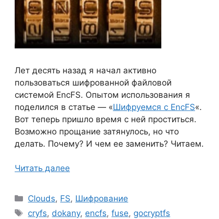
Лет десять назад я начал активно
пользоваться шифрованной файловой
системой EncFS. Опытом использования я
поделился в статье — «
Шифруемся с EncFS
«.
Вот теперь пришло время с ней проститься.
Возможно прощание затянулось, но что
делать. Почему? И чем ее заменить? Читаем.
Читать далее
Рубрики
Clouds
,
FS
,
Шифрование
Метки
cryfs
,
dokany
,
encfs
,
fuse
,
gocryptfs