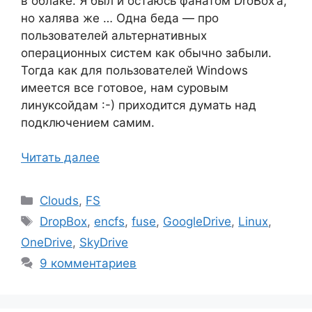
в облаке. Я был и остаюсь фанатом DroBox’а,
но халява же … Одна беда — про
пользователей альтернативных
операционных систем как обычно забыли.
Тогда как для пользователей Windows
имеется все готовое, нам суровым
линуксойдам :-) приходится думать над
подключением самим.
Читать далее
Рубрики
Clouds
,
FS
Метки
DropBox
,
encfs
,
fuse
,
GoogleDrive
,
Linux
,
OneDrive
,
SkyDrive
9 комментариев