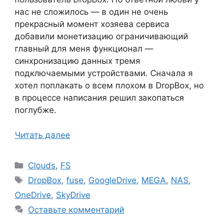
нас не сложилось — в один не очень
прекрасный момент хозяева сервиса
добавили монетизацию ограничивающий
главный для меня функционал —
синхронизацию данных тремя
подключаемыми устройствами. Сначала я
хотел поплакать о всем плохом в DropBox, но
в процессе написания решил закопаться
поглубже.
Читать далее
Рубрики
Clouds
,
FS
Метки
DropBox
,
fuse
,
GoogleDrive
,
MEGA
,
NAS
,
OneDrive
,
SkyDrive
Оставьте комментарий