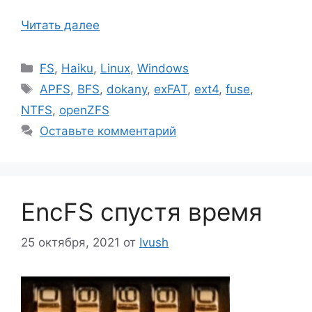
Читать далее
Рубрики
FS
,
Haiku
,
Linux
,
Windows
Метки
APFS
,
BFS
,
dokany
,
exFAT
,
ext4
,
fuse
,
NTFS
,
openZFS
Оставьте комментарий
EncFS спустя время
25 октября, 2021
от
Ivush