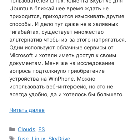
пользователей Linux. Клиента SkyDrive для
Ubuntu в ближайшее время ждать не
приходится, приходится изыскивать другие
способы. И дело тут даже не в халявных
гигабайтах, существует множество
альтернатив чтобы из-за этого напрягаться.
Одни используют облачные сервисы от
Microsoft и хотели иметь доступ к своим
документам. Меня же на исследование
вопроса подтолкнуло приобретение
устройства на WinPhone. Можно
использовать веб-интерфейс, но это не
всегда удобно, да и хотелось бы большего.
Читать далее
Рубрики
Clouds
,
FS
Метки
fuse
,
Linux
,
SkyDrive