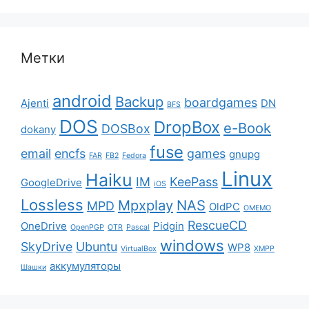
Метки
android
Backup
boardgames
Ajenti
DN
BFS
DOS
DropBox
e-Book
DOSBox
dokany
fuse
email
encfs
games
gnupg
FAR
FB2
Fedora
Linux
Haiku
IM
KeePass
GoogleDrive
iOS
Lossless
Mpxplay
NAS
MPD
OldPC
OMEMO
RescueCD
OneDrive
Pidgin
OpenPGP
OTR
Pascal
windows
SkyDrive
Ubuntu
WP8
VirtualBox
XMPP
аккумуляторы
Шашки