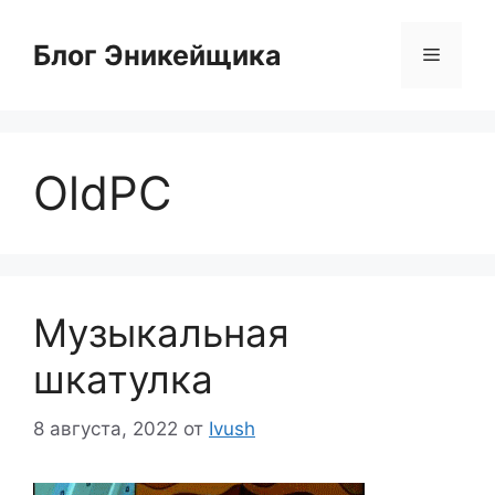
Перейти
к
Блог Эникейщика
Меню
содержимому
OldPC
Музыкальная
шкатулка
8 августа, 2022
от
Ivush