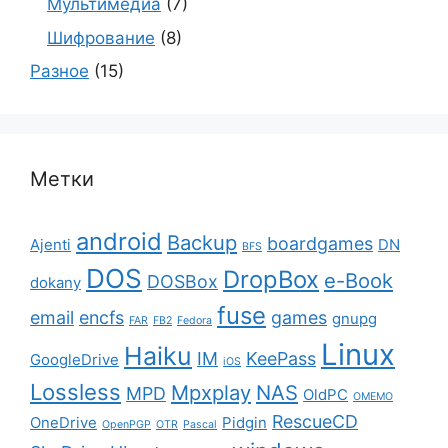
Мультимедиа
(7)
Шифрование
(8)
Разное
(15)
Метки
android
Backup
boardgames
Ajenti
DN
BFS
DOS
DropBox
e-Book
DOSBox
dokany
fuse
email
encfs
games
gnupg
FAR
FB2
Fedora
Linux
Haiku
IM
KeePass
GoogleDrive
iOS
Lossless
Mpxplay
NAS
MPD
OldPC
OMEMO
RescueCD
OneDrive
Pidgin
OpenPGP
OTR
Pascal