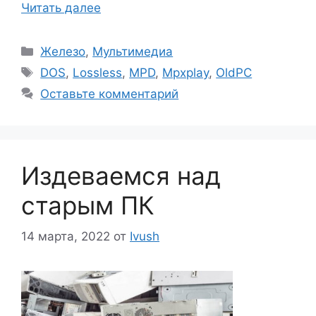
Читать далее
Рубрики
Железо
,
Мультимедиа
Метки
DOS
,
Lossless
,
MPD
,
Mpxplay
,
OldPC
Оставьте комментарий
Издеваемся над
старым ПК
14 марта, 2022
от
Ivush