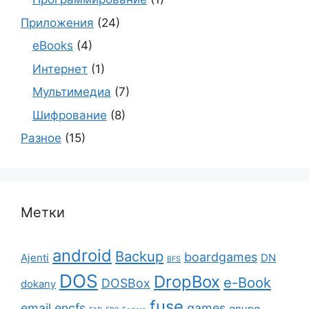
Приложения
(24)
eBooks
(4)
Интернет
(1)
Мультимедиа
(7)
Шифрование
(8)
Разное
(15)
Метки
android
Backup
boardgames
Ajenti
DN
BFS
DOS
DropBox
e-Book
DOSBox
dokany
fuse
email
encfs
games
gnupg