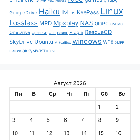
FAR
FB2
Fedora
Linux
Haiku
IM
KeePass
GoogleDrive
iOS
Lossless
Mpxplay
NAS
MPD
OldPC
OMEMO
RescueCD
OneDrive
Pidgin
OpenPGP
OTR
Pascal
windows
SkyDrive
Ubuntu
WP8
VirtualBox
XMPP
аккумуляторы
Шашки
Август 2026
Пн
Вт
Ср
Чт
Пт
Сб
Вс
1
2
3
4
5
6
7
8
9
10
11
12
13
14
15
16