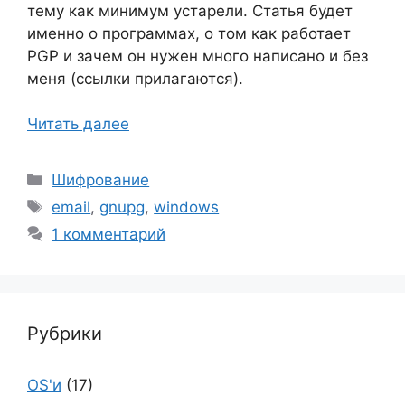
тему как минимум устарели. Статья будет
именно о программах, о том как работает
PGP и зачем он нужен много написано и без
меня (ссылки прилагаются).
Читать далее
Рубрики
Шифрование
Метки
email
,
gnupg
,
windows
1 комментарий
Рубрики
OS'и
(17)