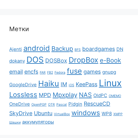
Метки
android
Backup
boardgames
Ajenti
DN
BFS
DOS
DropBox
e-Book
DOSBox
dokany
fuse
email
encfs
games
gnupg
FAR
FB2
Fedora
Linux
Haiku
IM
KeePass
GoogleDrive
iOS
Lossless
Mpxplay
NAS
MPD
OldPC
OMEMO
RescueCD
OneDrive
Pidgin
OpenPGP
OTR
Pascal
windows
SkyDrive
Ubuntu
WP8
VirtualBox
XMPP
аккумуляторы
Шашки