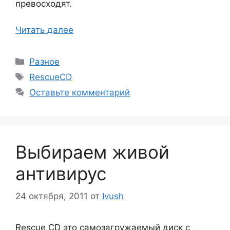
превосходят.
Читать далее
Рубрики
Разное
Метки
RescueCD
Оставьте комментарий
Выбираем живой
антивирус
24 октября, 2011
от
Ivush
Rescue CD это самозагружаемый диск с