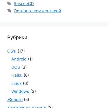
Метки
RescueCD
Оставьте комментарий
Рубрики
OS'и
(17)
Android
(1)
DOS
(3)
Haiku
(8)
Linux
(6)
Windows
(3)
Железо
(5)
Заметки на память
(2)