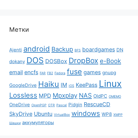
Метки
android
Backup
boardgames
Ajenti
DN
BFS
DOS
DropBox
e-Book
DOSBox
dokany
fuse
email
encfs
games
gnupg
FAR
FB2
Fedora
Linux
Haiku
IM
KeePass
GoogleDrive
iOS
Lossless
Mpxplay
NAS
MPD
OldPC
OMEMO
RescueCD
OneDrive
Pidgin
OpenPGP
OTR
Pascal
windows
SkyDrive
Ubuntu
WP8
VirtualBox
XMPP
аккумуляторы
Шашки