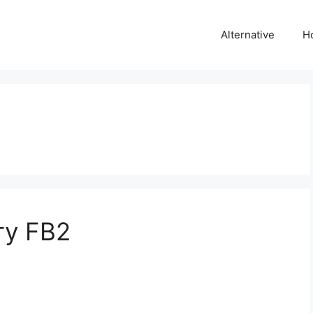
Alternative
H
гу FB2