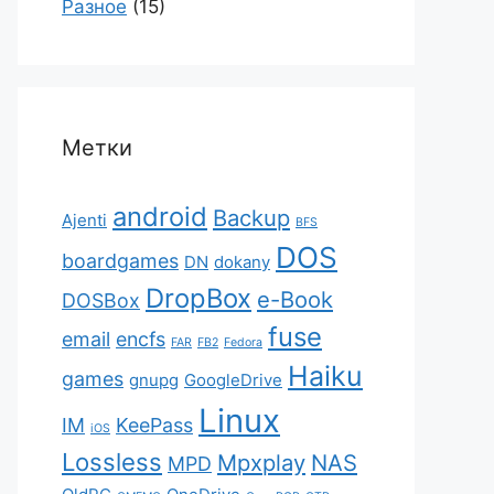
Разное
(15)
Метки
android
Backup
Ajenti
BFS
DOS
boardgames
DN
dokany
DropBox
e-Book
DOSBox
fuse
email
encfs
FAR
FB2
Fedora
Haiku
games
gnupg
GoogleDrive
Linux
IM
KeePass
iOS
Lossless
Mpxplay
NAS
MPD