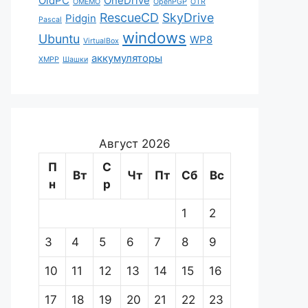
OldPC
OneDrive
OMEMO
OpenPGP
OTR
RescueCD
SkyDrive
Pidgin
Pascal
windows
Ubuntu
WP8
VirtualBox
аккумуляторы
XMPP
Шашки
Август 2026
П
С
Вт
Чт
Пт
Сб
Вс
н
р
1
2
3
4
5
6
7
8
9
10
11
12
13
14
15
16
17
18
19
20
21
22
23