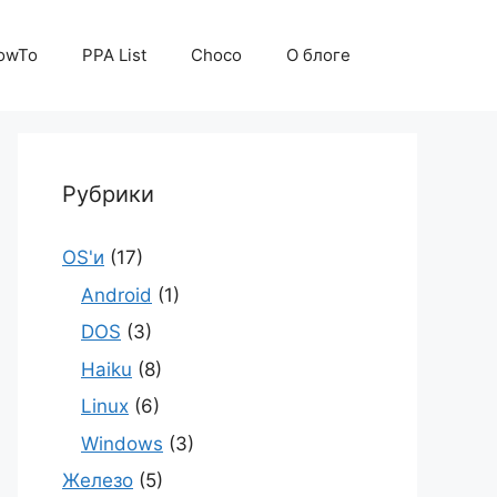
owTo
PPA List
Choco
О блоге
Рубрики
OS'и
(17)
Android
(1)
DOS
(3)
Haiku
(8)
Linux
(6)
Windows
(3)
Железо
(5)