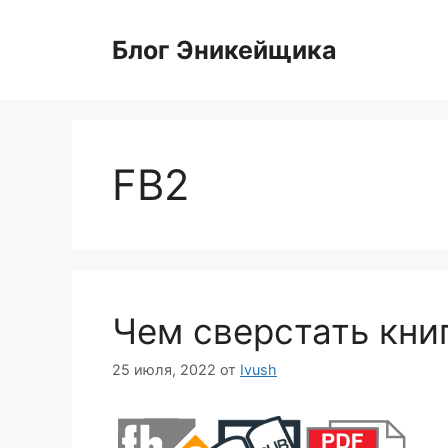
Перейти
к
Блог Эникейщика
содержимому
FB2
Чем сверстать кни
25 июля, 2022
от
Ivush