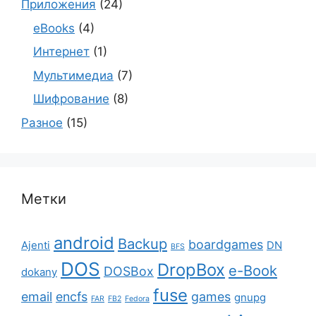
Приложения
(24)
eBooks
(4)
Интернет
(1)
Мультимедиа
(7)
Шифрование
(8)
Разное
(15)
Метки
android
Backup
boardgames
Ajenti
DN
BFS
DOS
DropBox
e-Book
DOSBox
dokany
fuse
email
encfs
games
gnupg
FAR
FB2
Fedora