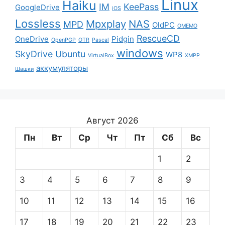
Linux
Haiku
IM
KeePass
GoogleDrive
iOS
Lossless
Mpxplay
NAS
MPD
OldPC
OMEMO
RescueCD
OneDrive
Pidgin
OpenPGP
OTR
Pascal
windows
SkyDrive
Ubuntu
WP8
VirtualBox
XMPP
аккумуляторы
Шашки
Август 2026
Пн
Вт
Ср
Чт
Пт
Сб
Вс
1
2
3
4
5
6
7
8
9
10
11
12
13
14
15
16
17
18
19
20
21
22
23