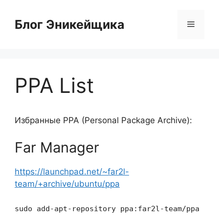
Перейти
к
Блог Эникейщика
Меню
содержимому
PPA List
Избранные PPA (Personal Package Archive):
Far Manager
https://launchpad.net/~far2l-
team/+archive/ubuntu/ppa
sudo add-apt-repository ppa:far2l-team/ppa