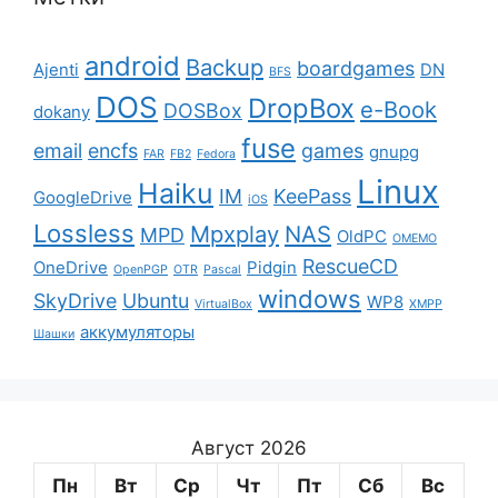
android
Backup
boardgames
Ajenti
DN
BFS
DOS
DropBox
e-Book
DOSBox
dokany
fuse
email
encfs
games
gnupg
FAR
FB2
Fedora
Linux
Haiku
IM
KeePass
GoogleDrive
iOS
Lossless
Mpxplay
NAS
MPD
OldPC
OMEMO
RescueCD
OneDrive
Pidgin
OpenPGP
OTR
Pascal
windows
SkyDrive
Ubuntu
WP8
VirtualBox
XMPP
аккумуляторы
Шашки
Август 2026
Пн
Вт
Ср
Чт
Пт
Сб
Вс