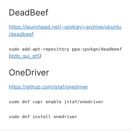
DeadBeef
https://launchpad.net/~spvkgn/+archive/ubuntu
/deadbeef
sudo add-apt-repository ppa:spvkgn/deadbeef
(
ddb_gui_qt5
)
OneDriver
https://github.com/jstaf/onedriver
sudo dnf copr enable jstaf/onedriver
sudo dnf install onedriver