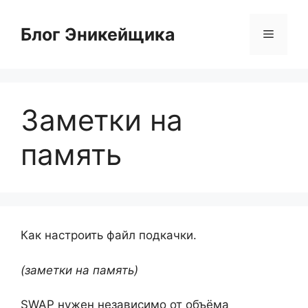
Перейти
к
Блог Эникейщика
Меню
содержимому
Заметки на
память
Как настроить файл подкачки.
(заметки на память)
SWAP нужен независимо от объёма