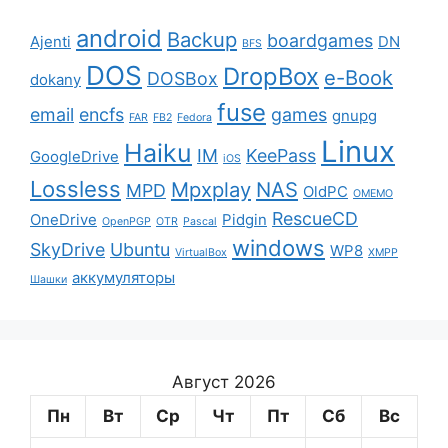
android
Backup
boardgames
Ajenti
DN
BFS
DOS
DropBox
e-Book
DOSBox
dokany
fuse
email
encfs
games
gnupg
FAR
FB2
Fedora
Linux
Haiku
IM
KeePass
GoogleDrive
iOS
Lossless
Mpxplay
NAS
MPD
OldPC
OMEMO
RescueCD
OneDrive
Pidgin
OpenPGP
OTR
Pascal
windows
SkyDrive
Ubuntu
WP8
VirtualBox
XMPP
аккумуляторы
Шашки
Август 2026
Пн
Вт
Ср
Чт
Пт
Сб
Вс