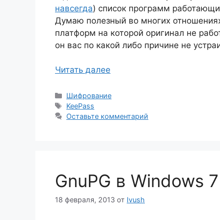
навсегда
) список программ работающих
Думаю полезный во многих отношениях
платформ на которой оригинал не рабо
он вас по какой либо причине не устра
Читать далее
Рубрики
Шифрование
Метки
KeePass
Оставьте комментарий
GnuPG в Windows 7
18 февраля, 2013
от
Ivush