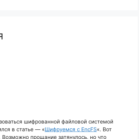
я
льзоваться шифрованной файловой системой
лся в статье — «
Шифруемся с EncFS
«. Вот
. Возможно прощание затянулось, но что