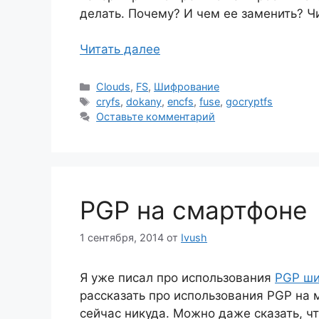
делать. Почему? И чем ее заменить? Ч
Читать далее
Рубрики
Clouds
,
FS
,
Шифрование
Метки
cryfs
,
dokany
,
encfs
,
fuse
,
gocryptfs
Оставьте комментарий
PGP на смартфоне
1 сентября, 2014
от
Ivush
Я уже писал про использования
PGP ши
рассказать про использования PGP на 
сейчас никуда. Можно даже сказать, чт