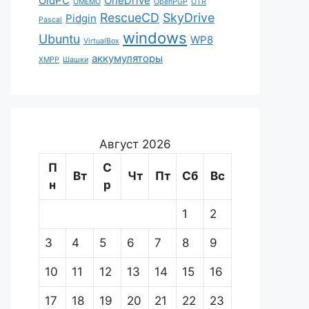
OldPC
OneDrive
OMEMO
OpenPGP
OTR
RescueCD
SkyDrive
Pidgin
Pascal
windows
Ubuntu
WP8
VirtualBox
аккумуляторы
XMPP
Шашки
Август 2026
П
С
Вт
Чт
Пт
Сб
Вс
н
р
1
2
3
4
5
6
7
8
9
10
11
12
13
14
15
16
17
18
19
20
21
22
23