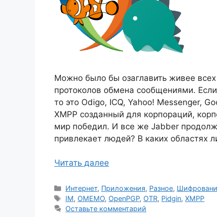
Можно было бы озаглавить живее всех
протоколов обмена сообщениями. Если 
то это Odigo, ICQ, Yahoo! Messenger, G
XMPP созданный для корпораций, корп
мир победил. И все же Jabber продолж
привлекает людей? В каких областях л
Читать далее
Рубрики
Интернет
,
Приложения
,
Разное
,
Шифровани
Метки
IM
,
OMEMO
,
OpenPGP
,
OTR
,
Pidgin
,
XMPP
Оставьте комментарий