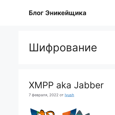
Перейти
к
Блог Эникейщика
содержимому
Шифрование
XMPP aka Jabber
7 февраля, 2022
от
Ivush