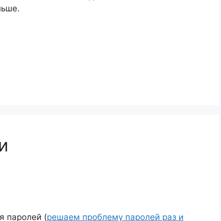
льше.
и
я паролей (
решаем проблему паролей раз и