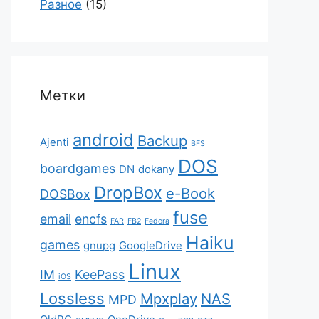
Разное
(15)
Метки
android
Backup
Ajenti
BFS
DOS
boardgames
DN
dokany
DropBox
e-Book
DOSBox
fuse
email
encfs
FAR
FB2
Fedora
Haiku
games
gnupg
GoogleDrive
Linux
IM
KeePass
iOS
Lossless
Mpxplay
NAS
MPD