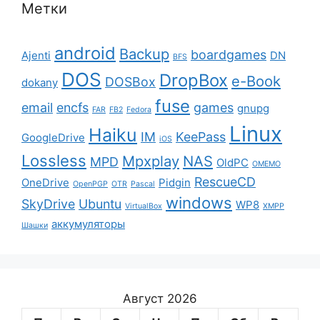
Метки
android
Backup
boardgames
Ajenti
DN
BFS
DOS
DropBox
e-Book
DOSBox
dokany
fuse
email
encfs
games
gnupg
FAR
FB2
Fedora
Linux
Haiku
IM
KeePass
GoogleDrive
iOS
Lossless
Mpxplay
NAS
MPD
OldPC
OMEMO
RescueCD
OneDrive
Pidgin
OpenPGP
OTR
Pascal
windows
SkyDrive
Ubuntu
WP8
VirtualBox
XMPP
аккумуляторы
Шашки
Август 2026