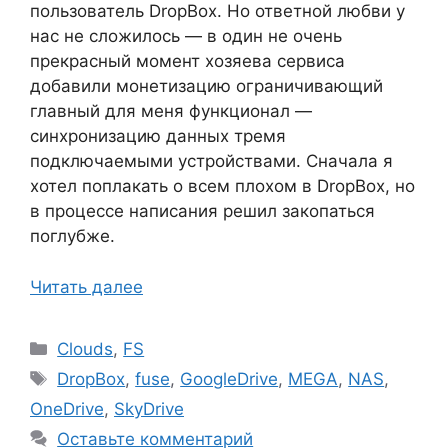
пользователь DropBox. Но ответной любви у
нас не сложилось — в один не очень
прекрасный момент хозяева сервиса
добавили монетизацию ограничивающий
главный для меня функционал —
синхронизацию данных тремя
подключаемыми устройствами. Сначала я
хотел поплакать о всем плохом в DropBox, но
в процессе написания решил закопаться
поглубже.
Читать далее
Рубрики
Clouds
,
FS
Метки
DropBox
,
fuse
,
GoogleDrive
,
MEGA
,
NAS
,
OneDrive
,
SkyDrive
Оставьте комментарий