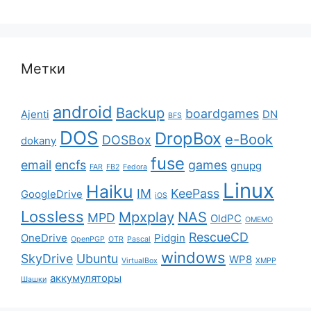
Метки
android
Backup
boardgames
Ajenti
DN
BFS
DOS
DropBox
e-Book
DOSBox
dokany
fuse
email
encfs
games
gnupg
FAR
FB2
Fedora
Linux
Haiku
IM
KeePass
GoogleDrive
iOS
Lossless
Mpxplay
NAS
MPD
OldPC
OMEMO
RescueCD
OneDrive
Pidgin
OpenPGP
OTR
Pascal
windows
SkyDrive
Ubuntu
WP8
VirtualBox
XMPP
аккумуляторы
Шашки