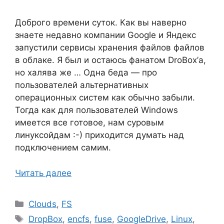
Доброго времени суток. Как вы наверно
знаете недавно компании Google и Яндекс
запустили сервисы хранения файлов файлов
в облаке. Я был и остаюсь фанатом DroBox’а,
но халява же … Одна беда — про
пользователей альтернативных
операционных систем как обычно забыли.
Тогда как для пользователей Windows
имеется все готовое, нам суровым
линуксойдам :-) приходится думать над
подключением самим.
Читать далее
Рубрики
Clouds
,
FS
Метки
DropBox
,
encfs
,
fuse
,
GoogleDrive
,
Linux
,