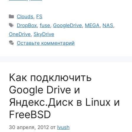
Рубрики
Clouds
,
FS
Метки
DropBox
,
fuse
,
GoogleDrive
,
MEGA
,
NAS
,
OneDrive
,
SkyDrive
Оставьте комментарий
Как подключить
Google Drive и
Яндекс.Диск в Linux и
FreeBSD
30 апреля, 2012
от
Ivush