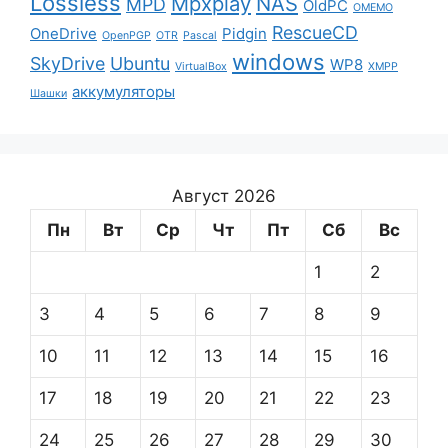
Lossless
Mpxplay
NAS
MPD
OldPC
OMEMO
RescueCD
OneDrive
Pidgin
OpenPGP
OTR
Pascal
windows
SkyDrive
Ubuntu
WP8
VirtualBox
XMPP
аккумуляторы
Шашки
Август 2026
Пн
Вт
Ср
Чт
Пт
Сб
Вс
1
2
3
4
5
6
7
8
9
10
11
12
13
14
15
16
17
18
19
20
21
22
23
24
25
26
27
28
29
30