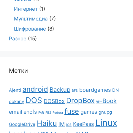
Интернет
(1)
Мультимедиа
(7)
Шифрование
(8)
Разное
(15)
Метки
android
Backup
boardgames
Ajenti
DN
BFS
DOS
DropBox
e-Book
DOSBox
dokany
fuse
email
encfs
games
gnupg
FAR
FB2
Fedora
Linux
Haiku
IM
KeePass
GoogleDrive
iOS