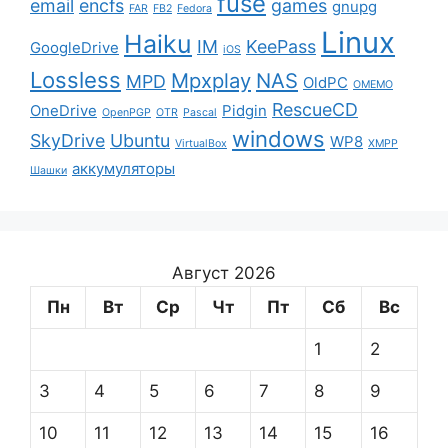
fuse
email
encfs
games
gnupg
FAR
FB2
Fedora
Linux
Haiku
IM
KeePass
GoogleDrive
iOS
Lossless
Mpxplay
NAS
MPD
OldPC
OMEMO
RescueCD
OneDrive
Pidgin
OpenPGP
OTR
Pascal
windows
SkyDrive
Ubuntu
WP8
VirtualBox
XMPP
аккумуляторы
Шашки
Август 2026
Пн
Вт
Ср
Чт
Пт
Сб
Вс
1
2
3
4
5
6
7
8
9
10
11
12
13
14
15
16