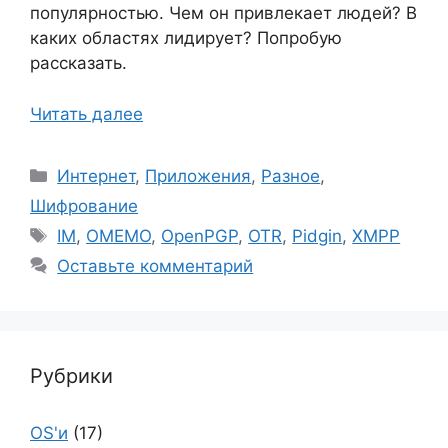
популярностью. Чем он привлекает людей? В
каких областях лидирует? Попробую
рассказать.
Читать далее
Рубрики
Интернет
,
Приложения
,
Разное
,
Шифрование
Метки
IM
,
OMEMO
,
OpenPGP
,
OTR
,
Pidgin
,
XMPP
Оставьте комментарий
Рубрики
OS'и
(17)