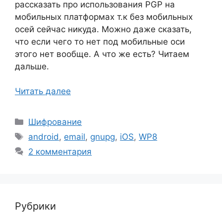
рассказать про использования PGP на
мобильных платформах т.к без мобильных
осей сейчас никуда. Можно даже сказать,
что если чего то нет под мобильные оси
этого нет вообще. А что же есть? Читаем
дальше.
Читать далее
Рубрики
Шифрование
Метки
android
,
email
,
gnupg
,
iOS
,
WP8
2 комментария
Рубрики