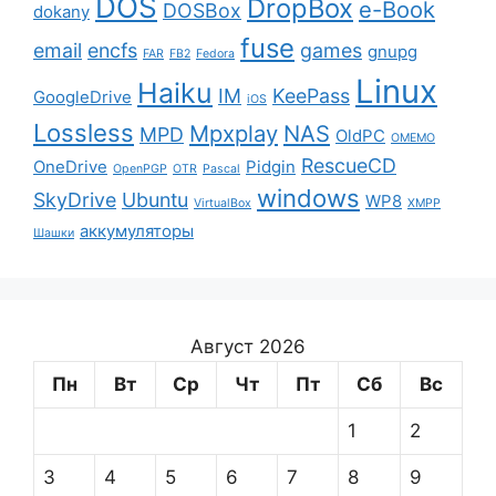
DOS
DropBox
e-Book
DOSBox
dokany
fuse
email
encfs
games
gnupg
FAR
FB2
Fedora
Linux
Haiku
IM
KeePass
GoogleDrive
iOS
Lossless
Mpxplay
NAS
MPD
OldPC
OMEMO
RescueCD
OneDrive
Pidgin
OpenPGP
OTR
Pascal
windows
SkyDrive
Ubuntu
WP8
VirtualBox
XMPP
аккумуляторы
Шашки
Август 2026
Пн
Вт
Ср
Чт
Пт
Сб
Вс
1
2
3
4
5
6
7
8
9