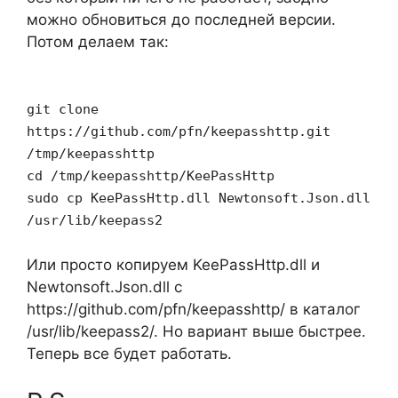
можно обновиться до последней версии.
Потом делаем так:
git clone
https://github.com/pfn/keepasshttp.git
/tmp/keepasshttp
cd /tmp/keepasshttp/KeePassHttp
sudo cp KeePassHttp.dll Newtonsoft.Json.dll
/usr/lib/keepass2
Или просто копируем KeePassHttp.dll и
Newtonsoft.Json.dll с
https://github.com/pfn/keepasshttp/ в каталог
/usr/lib/keepass2/. Но вариант выше быстрее.
Теперь все будет работать.