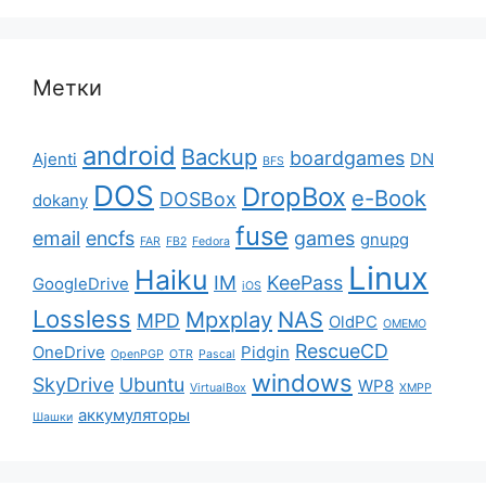
Метки
android
Backup
boardgames
Ajenti
DN
BFS
DOS
DropBox
e-Book
DOSBox
dokany
fuse
email
encfs
games
gnupg
FAR
FB2
Fedora
Linux
Haiku
IM
KeePass
GoogleDrive
iOS
Lossless
Mpxplay
NAS
MPD
OldPC
OMEMO
RescueCD
OneDrive
Pidgin
OpenPGP
OTR
Pascal
windows
SkyDrive
Ubuntu
WP8
VirtualBox
XMPP
аккумуляторы
Шашки