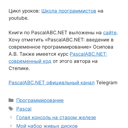
Цикл уроков:
Школа программистов
на
youtube.
Книги по PascalABC.NET выложены на
сайте
.
Хочу отметить «PascalABC.NET: введение в
современное программирование» Осипова
А.В. Также имеется курс
PascalABC.NET:
современный код
от этого автора на
Степике.
PascalABC.NET официальный канал
Telegram
Рубрики
Программирование
Метки
Pascal
Голая консоль на старом железе
Мой набор живых дисков