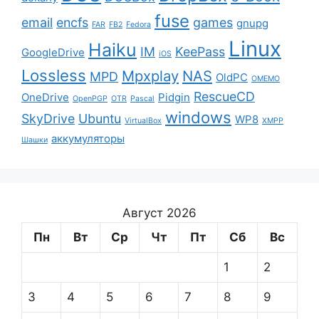
fuse
email
encfs
games
gnupg
FAR
FB2
Fedora
Linux
Haiku
IM
KeePass
GoogleDrive
iOS
Lossless
Mpxplay
NAS
MPD
OldPC
OMEMO
RescueCD
OneDrive
Pidgin
OpenPGP
OTR
Pascal
windows
SkyDrive
Ubuntu
WP8
VirtualBox
XMPP
аккумуляторы
Шашки
Август 2026
Пн
Вт
Ср
Чт
Пт
Сб
Вс
1
2
3
4
5
6
7
8
9