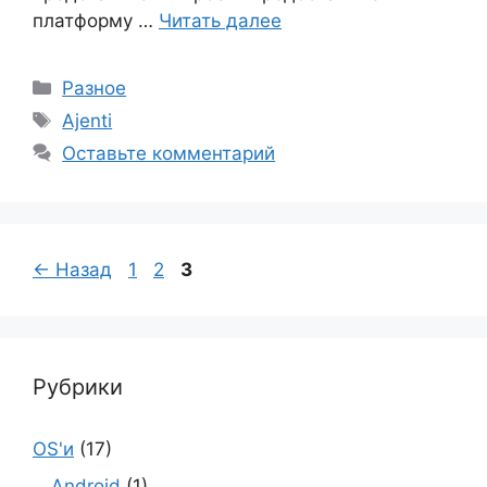
платформу …
Читать далее
Рубрики
Разное
Метки
Ajenti
Оставьте комментарий
Страница
Страница
Страница
←
Назад
1
2
3
Рубрики
OS'и
(17)
Android
(1)