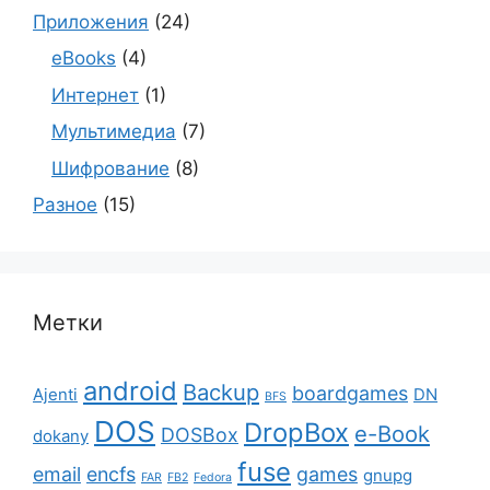
Приложения
(24)
eBooks
(4)
Интернет
(1)
Мультимедиа
(7)
Шифрование
(8)
Разное
(15)
Метки
android
Backup
boardgames
Ajenti
DN
BFS
DOS
DropBox
e-Book
DOSBox
dokany
fuse
email
encfs
games
gnupg
FAR
FB2
Fedora