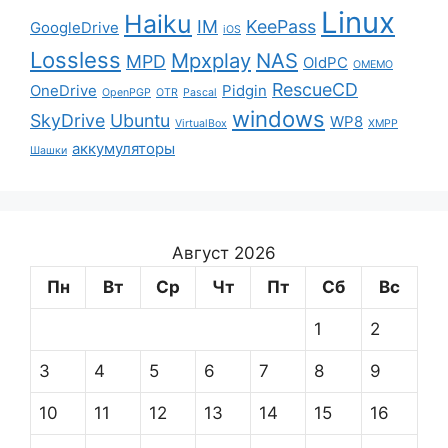
Linux
Haiku
IM
KeePass
GoogleDrive
iOS
Lossless
Mpxplay
NAS
MPD
OldPC
OMEMO
RescueCD
OneDrive
Pidgin
OpenPGP
OTR
Pascal
windows
SkyDrive
Ubuntu
WP8
VirtualBox
XMPP
аккумуляторы
Шашки
Август 2026
Пн
Вт
Ср
Чт
Пт
Сб
Вс
1
2
3
4
5
6
7
8
9
10
11
12
13
14
15
16