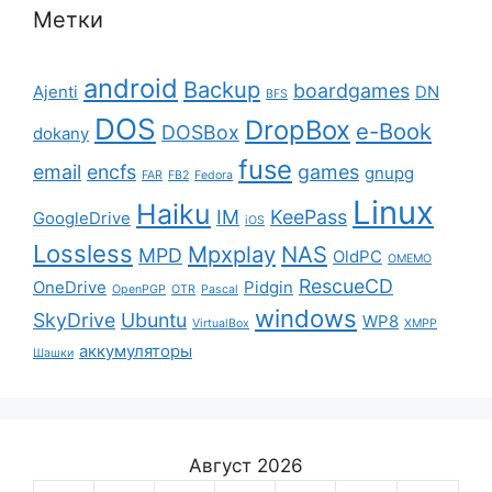
Метки
android
Backup
boardgames
Ajenti
DN
BFS
DOS
DropBox
e-Book
DOSBox
dokany
fuse
email
encfs
games
gnupg
FAR
FB2
Fedora
Linux
Haiku
IM
KeePass
GoogleDrive
iOS
Lossless
Mpxplay
NAS
MPD
OldPC
OMEMO
RescueCD
OneDrive
Pidgin
OpenPGP
OTR
Pascal
windows
SkyDrive
Ubuntu
WP8
VirtualBox
XMPP
аккумуляторы
Шашки
Август 2026