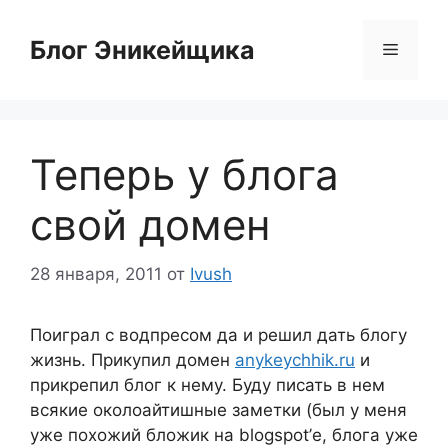
Перейти
к
Блог Эникейщика
Меню
содержимому
Теперь у блога
свой домен
28 января, 2011
от
Ivush
Поиграл с водпресом да и решил дать блогу
жизнь. Прикупил домен
anykeychhik.ru
и
прикрепил блог к нему. Буду писать в нем
всякие околоайтишные заметки (был у меня
уже похожий бложик на blogspot’е, блога уже