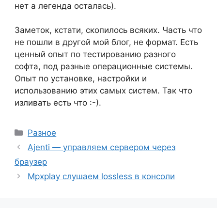
нет а легенда осталась).
Заметок, кстати, скопилось всяких. Часть что
не пошли в другой мой блог, не формат. Есть
ценный опыт по тестированию разного
софта, под разные операционные системы.
Опыт по установке, настройки и
использованию этих самых систем. Так что
изливать есть что :-).
Рубрики
Разное
Ajenti — управляем сервером через
браузер
Mpxplay слушаем lossless в консоли