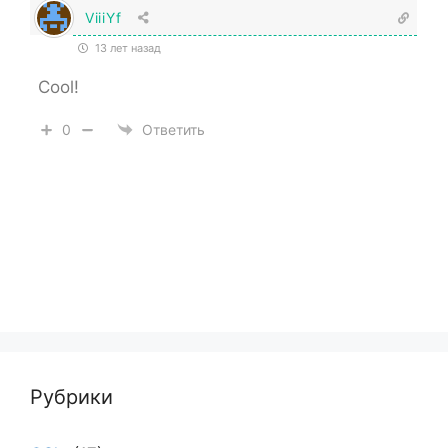
ViiiYf
13 лет назад
Cool!
0
Ответить
Рубрики