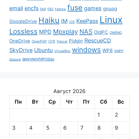
fuse
email
encfs
games
gnupg
FAR
FB2
Fedora
Linux
Haiku
IM
KeePass
GoogleDrive
iOS
Lossless
Mpxplay
NAS
MPD
OldPC
OMEMO
RescueCD
OneDrive
Pidgin
OpenPGP
OTR
Pascal
windows
SkyDrive
Ubuntu
WP8
VirtualBox
XMPP
аккумуляторы
Шашки
Август 2026
Пн
Вт
Ср
Чт
Пт
Сб
Вс
1
2
3
4
5
6
7
8
9