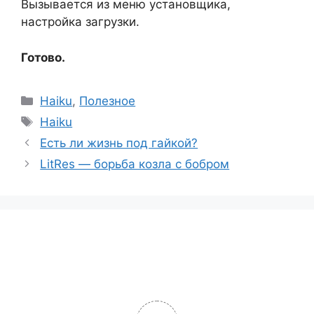
Вызывается из меню установщика,
настройка загрузки.
Готово.
Рубрики
Haiku
,
Полезное
Метки
Haiku
Есть ли жизнь под гайкой?
LitRes — борьба козла с бобром