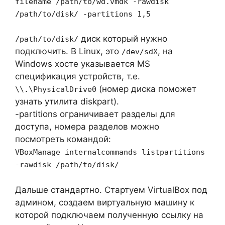
filename /path/to/wd.vmdk -rawdisk
/path/to/disk/ -partitions 1,5
диск который нужно
/path/to/disk/
подключить. В Linux, это
, на
/dev/sdX
Windows хосте указывается MS
спецификация устройств, т.е.
(номер диска поможет
\\.\PhysicalDrive0
узнать утилита diskpart).
-partitions ограничивает разделы для
доступа, номера разделов можно
посмотреть командой:
VBoxManage internalcommands listpartitions
-rawdisk /path/to/disk/
Дальше стандартно. Стартуем VirtualBox под
админом, создаем виртуальную машину к
которой подключаем полученную ссылку на