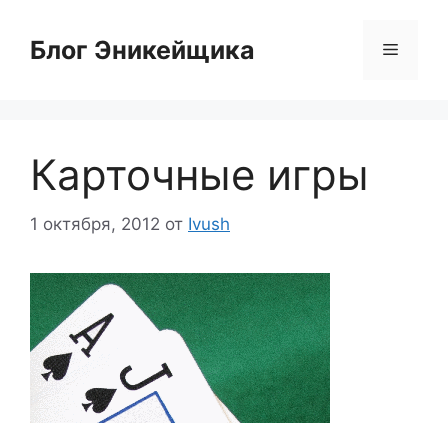
Перейти
к
Блог Эникейщика
Меню
содержимому
Карточные игры
1 октября, 2012
от
Ivush