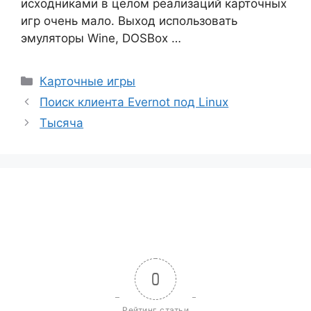
исходниками в целом реализаций карточных
игр очень мало. Выход использовать
эмуляторы Wine, DOSBox …
Рубрики
Карточные игры
Поиск клиента Evernot под Linux
Тысяча
0
Рейтинг статьи