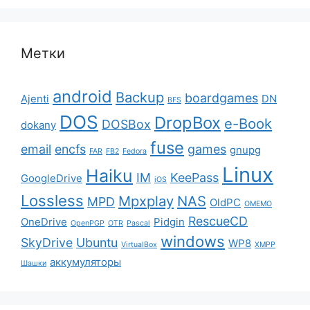
Метки
android
Backup
boardgames
Ajenti
DN
BFS
DOS
DropBox
e-Book
DOSBox
dokany
fuse
email
encfs
games
gnupg
FAR
FB2
Fedora
Linux
Haiku
IM
KeePass
GoogleDrive
iOS
Lossless
Mpxplay
NAS
MPD
OldPC
OMEMO
RescueCD
OneDrive
Pidgin
OpenPGP
OTR
Pascal
windows
SkyDrive
Ubuntu
WP8
VirtualBox
XMPP
аккумуляторы
Шашки