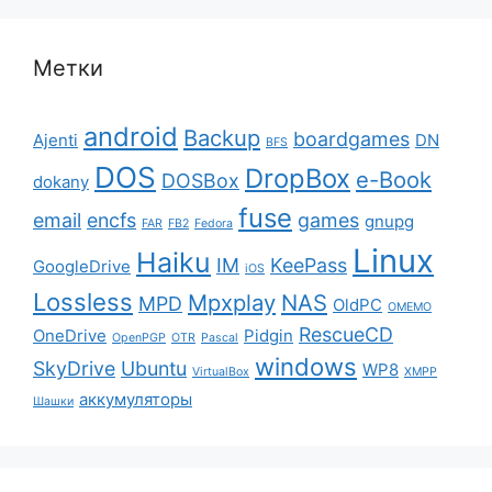
Метки
android
Backup
boardgames
Ajenti
DN
BFS
DOS
DropBox
e-Book
DOSBox
dokany
fuse
email
encfs
games
gnupg
FAR
FB2
Fedora
Linux
Haiku
IM
KeePass
GoogleDrive
iOS
Lossless
Mpxplay
NAS
MPD
OldPC
OMEMO
RescueCD
OneDrive
Pidgin
OpenPGP
OTR
Pascal
windows
SkyDrive
Ubuntu
WP8
VirtualBox
XMPP
аккумуляторы
Шашки