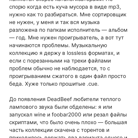
спорю когда есть куча мусора в виде mp3,
нужно как то разбираться. Мне сортировщик
не нужен, у меня и так вся музыка
разложена по папкам исполнитель — альбом
— год. Мне нужен проигрыватель, а вот тут
начинаются проблемы. Музыкальную
коллекцию я держу в lossless форматах, и
если с порезанными на треки файлами
проблем обычно не наблюдается, то с
проигрыванием сжатого в один файл просто
беда. Хуже только прошитые .cue.
До появления DeadBeef любители теплого
лампового звука были обделены: я или
запускал wine и foobar2000 или резал файлы
скриптами, что было очень плохо — большая
часть коллекции скачена с торентов и
приходилось держать два варианта одного и