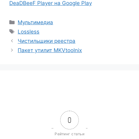
DeaDBeeF Player на Google Play
Рубрики
Мультимедиа
Метки
Lossless
Чистильщики реестра
Пакет утилит MKVtoolnix
0
Рейтинг статьи