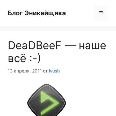
Перейти
к
Блог Эникейщика
Меню
содержимому
DeaDBeeF — наше
всё :-)
13 апреля, 2011
от
Ivush